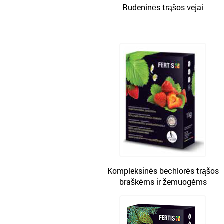
Rudeninės trąšos vejai
Kompleksinės bechlorės trąšos
braškėms ir žemuogėms