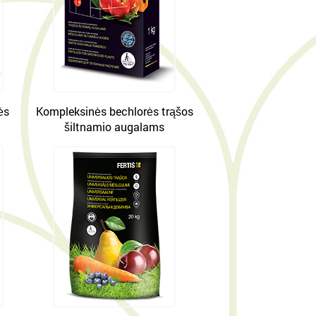
ės
Kompleksinės bechlorės trąšos
šiltnamio augalams