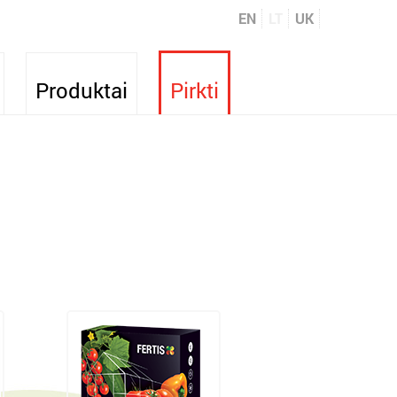
EN
LT
UK
Produktai
Pirkti