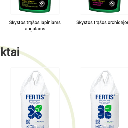
Skystos trąšos lapiniams
Skystos trąšos orchidėj
augalams
ktai