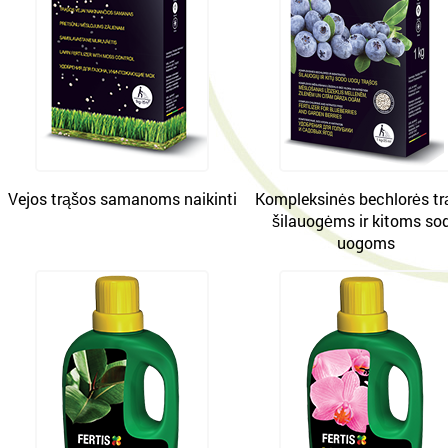
Vejos trąšos samanoms naikinti
Kompleksinės bechlorės tr
šilauogėms ir kitoms so
uogoms