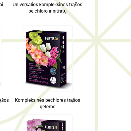
ai
Universalios kompleksinės trąšos
be chloro ir nitratų
ąšos
Kompleksinės bechlorės trąšos
gėlėms