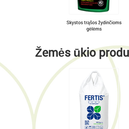
Skystos trąšos žydinčioms
gėlėms
Žemės ūkio produ