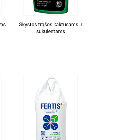
oms
Skystos trąšos kaktusams ir
sukulentams