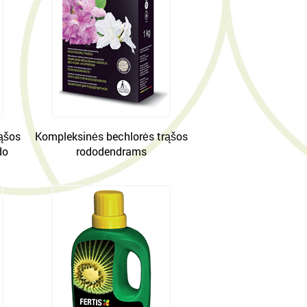
ąšos
Kompleksinės bechlorės trąšos
do
rododendrams