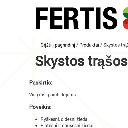
Grįžti į pagrindinį
Produktai
Skystos trą
Skystos trąšos
Paskirtis:
Visų rūšių orchidėjoms
Poveikis:
Ryškesni, didesni žiedai
Platesni ir gausesni žiedai