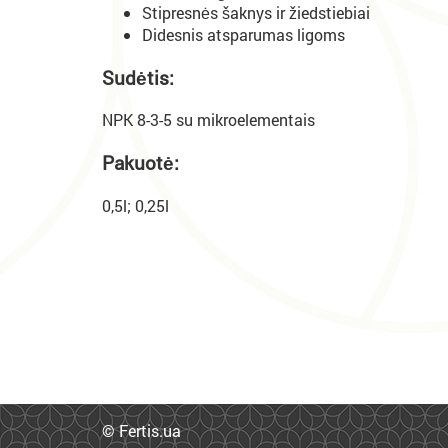
Stipresnės šaknys ir žiedstiebiai
Didesnis atsparumas ligoms
Sudėtis:
NPK 8-3-5 su mikroelementais
Pakuotė:
0,5l; 0,25l
© Fertis.ua