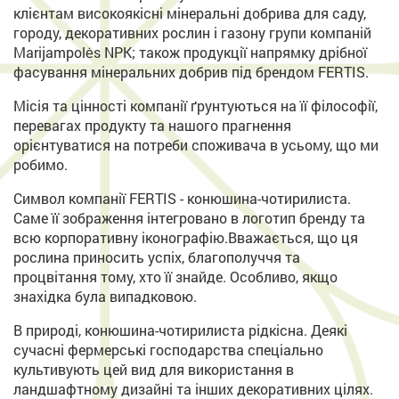
клієнтам високоякісні мінеральні добрива для саду,
городу, декоративних рослин і газону групи компаній
Marijampolės NPK; також продукції напрямку дрібної
фасування мінеральних добрив під брендом FERTIS.
Місія та цінності компанії ґрунтуються на її філософії,
перевагах продукту та нашого прагнення
орієнтуватися на потреби споживача в усьому, що ми
робимо.
Символ компанії FERTIS - конюшина-чотирилиста.
Саме її зображення інтегровано в логотип бренду та
всю корпоративну іконографію.Вважається, що ця
рослина приносить успіх, благополуччя та
процвітання тому, хто її знайде. Особливо, якщо
знахідка була випадковою.
В природі, конюшина-чотирилиста рідкісна. Деякі
сучасні фермерські господарства спеціально
культивують цей вид для використання в
ландшафтному дизайні та інших декоративних цілях.